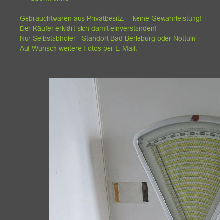
Gebrauchtwaren aus Privatbesitz. – keine Gewährleistung!
Der Käufer erklärt sich damit einverstanden!
Nur Selbstabholer - Standort Bad Berleburg oder Nottuln
Auf Wunsch weitere Fotos per E-Mail.