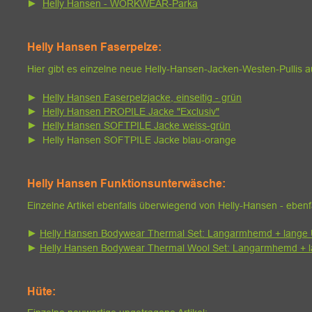
►  
Helly Hansen - WORKWEAR-Parka
Helly Hansen Faserpelze:
Hier gibt es einzelne neue Helly-Hansen-Jacken-Westen-Pullis 
►  
Helly Hansen Faserpelzjacke, einseitig - grün
►  
Helly Hansen PROPILE Jacke "Exclusiv"
►  
Helly Hansen SOFTPILE Jacke weiss-grün
►  Helly Hansen SOFTPILE Jacke blau-orange
Helly Hansen Funktionsunterwäsche: 
Einzelne Artikel ebenfalls überwiegend von Helly-Hansen - eben
► 
Helly Hansen Bodywear Thermal Set: Langarmhemd + lange
► 
Helly Hansen Bodywear Thermal Wool Set: Langarmhemd + 
Hüte: 