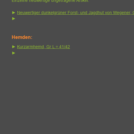
Einzelne neuwertige ungetragene Artikel:
► 
Neuwertiger dunkelgrüner Forst- und Jagdhut von Wegener, 
► 
Hemden:
► 
Kurzarmhemd, Gr L = 41/42
► 